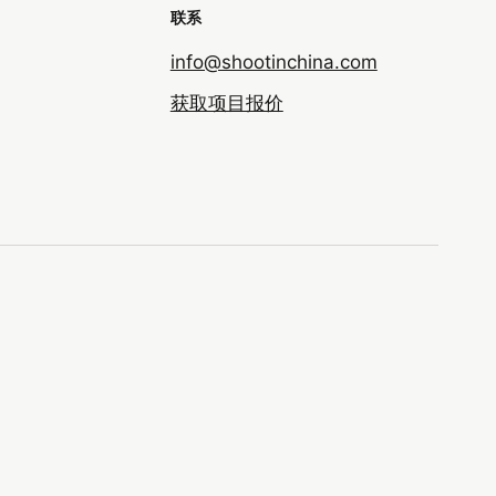
联系
info@shootinchina.com
获取项目报价