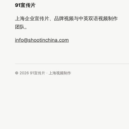
91宣传片
上海企业宣传片、品牌视频与中英双语视频制作
团队。
info@shootinchina.com
© 2026 91宣传片 · 上海视频制作