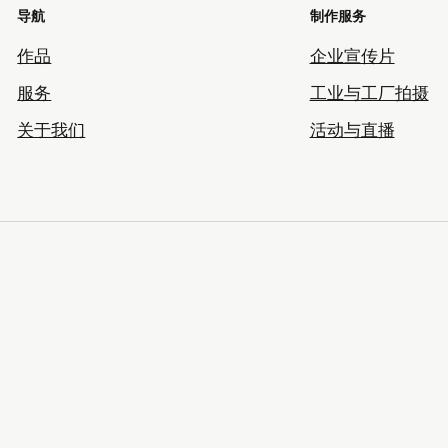
导航
制作服务
作品
企业宣传片
服务
工业与工厂拍摄
关于我们
活动与直播